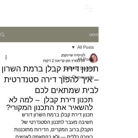
פוסט
All Posts
לטיסיה שיינקמן
All Posts
30 במרץ
זמן קריאה 2 דקות
תכנון דירת קבלן ברמת השרון
Getting Started
Your Community
– איך להפוך דירה סטנדרטית
לבית שמתאים לכם
תכנון דירת קבלן  – למה לא 
להשאיר את התכנון המקורי?
תכנון דירת קבלן ברמת השרון דורש 
חשיבה מעבר לתכנון הסטנדרטי של 
הקבלן.ברוב המקרים, הדירות מתוכננות 
בצורה כללית — ולא בהתאמה לאנשים 