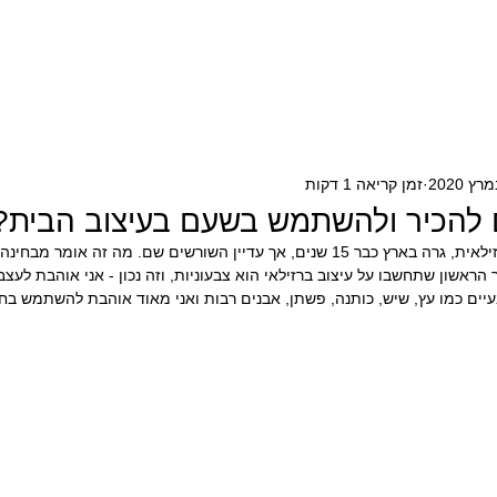
חללים ציבוריים
ממליצים
מן העיתונות
בלוג
More
זמן קריאה 1 דקות
 להכיר ולהשתמש בשעם בעיצוב הבית?
אז כמו שאתם יודעים אני ברזילאית, גרה בארץ כבר 15 שנים, אך עדיין השורשים שם. מה זה א
הראשון שתחשבו על עיצוב ברזילאי הוא צבעוניות, וזה נכון - אני אוהבת לעצב
עיים כמו עץ, שיש, כותנה, פשתן, אבנים רבות ואני מאוד אוהבת להשתמש בח