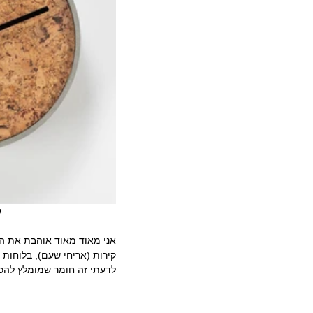
                                         שעון (Urban)                                                                    שרפרף (united seats)
אני מאוד מאוד אוהבת את ה
קירות (אריחי שעם), בלוחות 
לדעתי זה חומר שמומלץ להכי